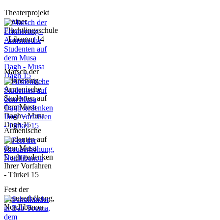
Theaterprojekt
in einer
Flüchtlingsschule
- Libanon 14
Marsch der
Erinnerung -
Armenische
Studenten auf
dem Musa
Dagh - Musa
Dagh 15
Armenische
Studenten auf
dem Musa
Dagh gedenken
Ihrer Vorfahren
- Türkei 15
Fest der
Kreuzerhöhung,
Nordlibanon