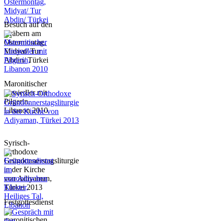
Besuch auf den
Gräbern am
Ostermontag,
Midyat/ Tur
Abdin/ Türkei
Maronitischer
Einsiedler mit
Pilgerin,
Libanon 2010
Syrisch-
Orthodoxe
Gründonnerstagsliturgie
in der Kirche
von Adiyaman,
Türkei 2013
Festgottesdienst
im
maronitischen