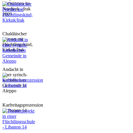
Christinnen im
Nordirak - Irak
2009
Chaldäischer
Priester mit
Flüchtlingskind,
Kirkuk/Irak
Andacht in
einer syrisch-
katholischen
Gemeinde in
Aleppo
Karfreitagsprozession
- Libanon 14