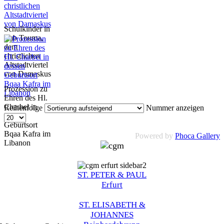
Schulkinder in
Bab Touma,
dem
christlichen
Altstadtviertel
von Damaskus
Prozession zu
Ehren des Hl.
Charbel in
Reihenfolge
Nummer anzeigen
dessen
Geburtsort
Bqaa Kafra im
Powered by
Phoca Gallery
Libanon
ST. PETER & PAUL
Erfurt
ST. ELISABETH &
JOHANNES