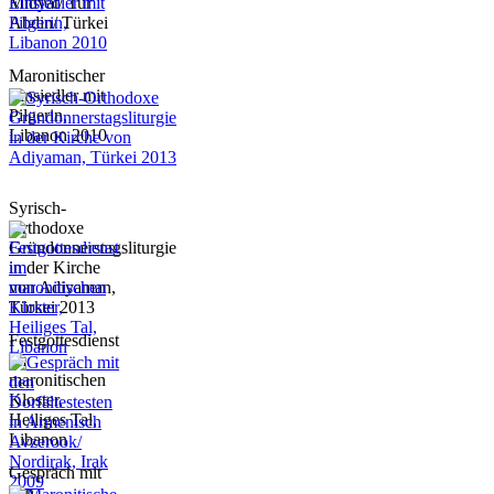
Midyat/ Tur
Abdin/ Türkei
Maronitischer
Einsiedler mit
Pilgerin,
Libanon 2010
Syrisch-
Orthodoxe
Gründonnerstagsliturgie
in der Kirche
von Adiyaman,
Türkei 2013
Festgottesdienst
im
maronitischen
Kloster,
Heiliges Tal,
Libanon
Gespräch mit
den