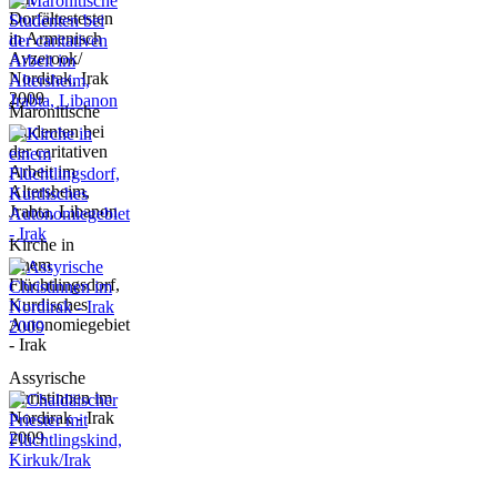
Dorfältestesten
in Armenisch
Avzerook/
Nordirak, Irak
2009
Maronitische
Studenten bei
der caritativen
Arbeit im
Altersheim,
Jrabta, Libanon
Kirche in
einem
Flüchtlingsdorf,
Kurdisches
Autonomiegebiet
- Irak
Assyrische
Christinnen im
Nordirak - Irak
2009