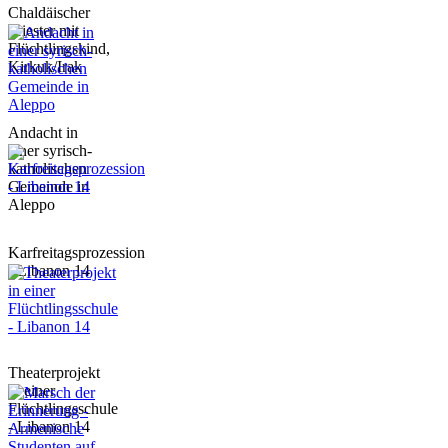
Chaldäischer
Priester mit
Flüchtlingskind,
Kirkuk/Irak
Andacht in
einer syrisch-
katholischen
Gemeinde in
Aleppo
Karfreitagsprozession
- Libanon 14
Theaterprojekt
in einer
Flüchtlingsschule
- Libanon 14