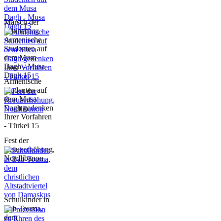
Marsch der
Erinnerung -
Armenische
Studenten auf
dem Musa
Dagh - Musa
Dagh 15
Armenische
Studenten auf
dem Musa
Dagh gedenken
Ihrer Vorfahren
- Türkei 15
Fest der
Kreuzerhöhung,
Nordlibanon
Schulkinder in
Bab Touma,
dem