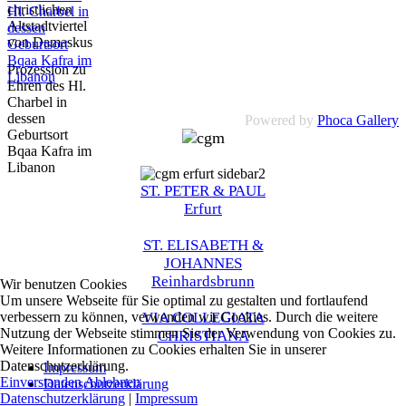
christlichen
Altstadtviertel
von Damaskus
Prozession zu
Ehren des Hl.
Charbel in
dessen
Powered by
Phoca Gallery
Geburtsort
Bqaa Kafra im
Libanon
ST. PETER & PAUL
Erfurt
ST. ELISABETH &
JOHANNES
Reinhardsbrunn
Wir benutzen Cookies
Um unsere Webseite für Sie optimal zu gestalten und fortlaufend
verbessern zu können, verwenden wir Cookies. Durch die weitere
VIA COLLEGIATA
Nutzung der Webseite stimmen Sie der Verwendung von Cookies zu.
CHRISTIANA
Weitere Informationen zu Cookies erhalten Sie in unserer
Datenschutzerklärung.
Impressum
Einverstanden
Ablehnen
Datenschutzerklärung
Datenschutzerklärung
|
Impressum