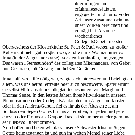
ihrer ruhigen und
erfahrungsgesättigten,
engagierten und humorvollen
Art unser Zusammensein und
unser Wirken bereichert und
geprägt hat. Als unser
wöchentliches
CollegiatsGebet im ersten
Obergeschoss der Klosterkirche St. Peter & Paul wegen zu großer
Kälte nicht mehr gut möglich war, sind wir ins Wohnzimmer von
Irina (in der Augustinerstraße), vor den Kaminofen, umgezogen.
Das waren „Sternstunden“ des collegiaten Miteinanders, von Gebet
und Gespräch, mit Gesang und heißen Getränken.
Irina half, wo Hilfe nötig war, zeigte sich interessiert und beteiligt an
allem, was uns betraf, erfreute oder auch beschwerte. Später erfuhr
sie selbst Hilfe aus dem Collegiat, insbesonders von Margit und
Thomas Sense. In den letzten Jahren ihres Mitwirkens in unseren
Plenumsrunden oder CollegiatsAndachten, im Augustinerkloster
oder in den AndreasGärten, fiel es ihr als der Ältesten zu, am
Schluss den Segen Gottes für uns zu erbitten, für jeden und jede
einzeln oder für uns als Gruppe. Das hat sie immer wieder gern und
sehr liebevoll übernommen.
Nun hoffen und beten wir, dass unsere Schwester Irina im Segen
Gottes heimgegangen ist und nun im weiten Mantel seiner Liebe