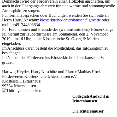
Demnächst wird der Förderverein einen Holzofen anschaffen, um
auch in der Übergangsjahreszeit für eine warme und stimmungsvolle
Atmosphäre zu sorgen.
Für Terminabsprachen oder Buchungen wenden Sie sich bitte an
Herrn Harry Anschütz
klosterkirche-ichtershausen@gmx.de
oder
mobil +491744803834.
Für Freundinnen und Freunde des (waidmännischen) Hörnerklangs
sei hiermit zur Hubertusmesse am Sonnabend, den 2. November
2019, um 16 Uhr, in die Klosterkirche St. Georg & Marien
eingeladen.
Im Anschluss daran besteht die Möglichkeit, das InfoZentrum zu
besichtigen.
Im Namen des Fördervereins Klosterkirche Ichtershausen e.V.
grüßen
Hartwig Heyder, Harry Anschütz und Pfarrer Mathias Hock
Förderverein Klosterkirche Ichtershausen e.V.
Klosterstr. 1 (Pfarrhaus)
99334 Ichtershausen
CollegiatsAndacht in
Ichtershausen
Die
Ichtershäuser