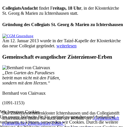
CollegiatsAndacht
findet F
reitags, 18 Uhr
, in der Klosterkirche
St. Georg & Marien zu Ichtershausen statt.
Gründung des Collegiats St. Georg & Marien zu Ichtershausen
Am 12. Januar 2013 wurde in der Taizé-Kapelle der Klosterkirche
das neue Collegiat gegründet.
weiterlesen
Gemeinschaft evangelischer Zisterzienser-Erben
„Den Garten des Paradieses
betritt man nicht mit den Füßen,
sondern mit dem Herzen.“
Bernhard von Clairvaux
(1091-1153)
Wir benutzen Cookies
Das Zisterzienserinnenkloster Ichtershausen und das Collegiatstift
Um unsere Webseite für Sie optimal zu gestalten und fortlaufend
Ichtershausen finden Sie auch auf der Website der
„Gemeinschaft
verbessern zu können, verwenden wir Cookies. Durch die weitere
evangelischer Zisterzienser-Erben“
.